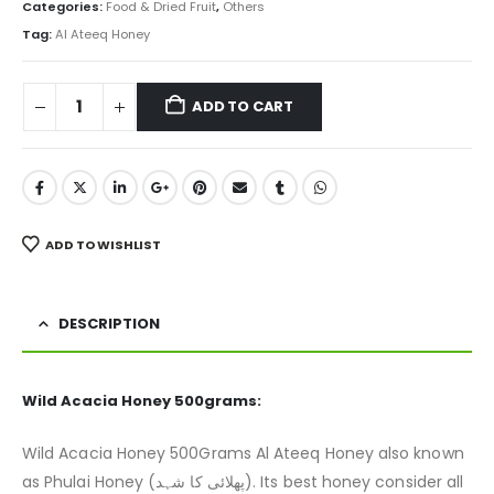
was:
is:
Categories:
Food & Dried Fruit
,
Others
₨ 1,500.
₨ 950.
Tag:
Al Ateeq Honey
ADD TO CART
ADD TO WISHLIST
DESCRIPTION
Wild Acacia Honey 500grams:
Wild Acacia Honey 500Grams Al Ateeq Honey also known
as Phulai Honey (پھلائی کا شہد). Its best honey consider all