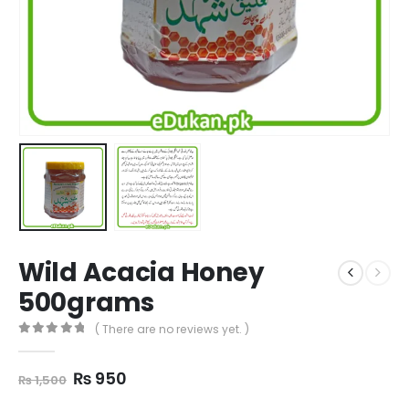
Wild Acacia Honey
500grams
( There are no reviews yet. )
0
out of 5
Original
Current
₨
950
₨
1,500
price
price