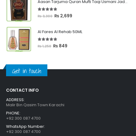
Aasan Tarjuma Quran Mufti Taqi Usmani Jadeed Edition
through
₨ 2,399
5.00
out of 5
Original
Current
₨
2,699
₨
3,300
price
price
was:
is:
Al Fares Al Rehab 50ML
₨ 3,300.
₨ 2,699.
5.00
out of 5
Original
Current
₨
849
₨
1,250
price
price
was:
is:
₨ 1,250.
₨ 849.
Get in touch
CONTACT INFO
ADDRESS:
Malir Bin Qasim Town Karachi
PHONE:
+92 300 087 4700
WhatsApp Number:
+92 300 087 4700