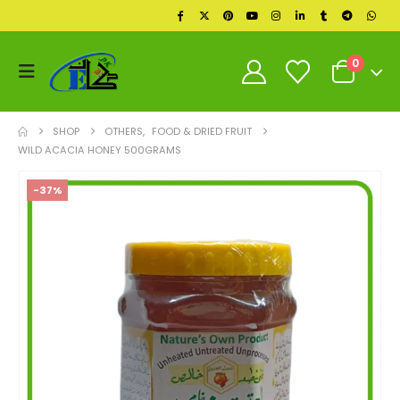
0
SHOP
OTHERS
,
FOOD & DRIED FRUIT
WILD ACACIA HONEY 500GRAMS
-37%