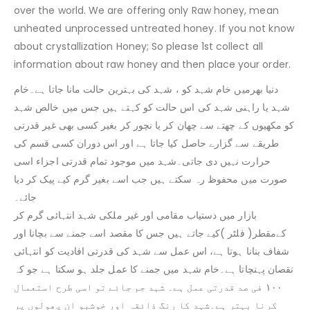
over the world. We are offering only Raw honey, mean
unheated unprocessed untreated honey. If you not know
about crystallization Honey; So please 1st collect all
information about raw honey and then place your order.
دنیا بھرمیں خام شہد کو ، شہد کی بہترین حالت مانا جاتا ہے۔خام
شہد یا راہنی شہد کی اس حالت کو کہتے ہیں جس میں خالص شہد
کو مکھیوں کے چھتے سے چھان کر یا نچور کر بغیر کسی بھی غیر قدرتی
طریقے سے گزارے حاصل کیا جاتا ہے اور اس دوران کسی قسم کی
حرارت نہیں دی جاتی۔شہد میں موجود تمام قدرتی اجزاء اسی
صورت میں محفوظ رہ سکتے ہیں جب اسے بغیر گرم کیے پیک کر دیا
جائے۔
بازار میں دستیاب مقامی اور غیر ملکی شہد انتہائی گرم کر
کےمقطر( فلٹر )کیے جاتے ہیں جس کا مقصد اسے جمنے سے بچانا اور
شفاف بنانا ہوتا ہے، اس عمل سے شہد کی قدرتی افادیت کو انتہائی
نقصان پہنچاتا ہے۔خام شہد میں جمنے کا عمل جلد ہو سکتا ہے جو کہ
۱۰۰ فی صد قدرتی عمل ہے۔ شہد جم جائے تو اسی طرح استعمال
کرنا بہتر ہے۔شہد کا رنگ ذائقہ اور خوشبو ان پھولوں پر