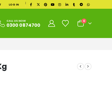
|
T
LOG IN
0
CALL US NOW
0300 0874700
Kg