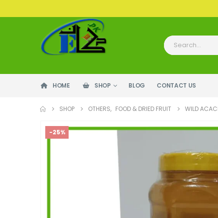
HOME
SHOP
BLOG
CONTACT US
SHOP
OTHERS
,
FOOD & DRIED FRUIT
WILD ACAC
-25%