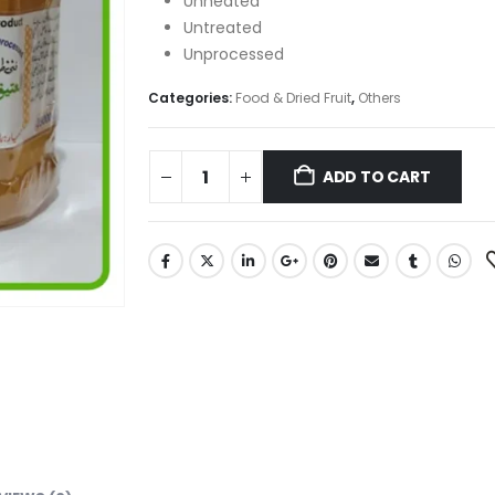
Unheated
Untreated
Unprocessed
Categories:
Food & Dried Fruit
,
Others
ADD TO CART