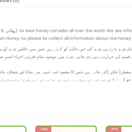
VIEWS (0)
ion Honey; So please 1st collect all information about raw honey
ے۔خام شہد یا راہنی شہد کی اس حالت کو کہتے ہیں جس میں خالص شہد کو مکھ
ی قسم کی حرارت نہیں دی جاتی۔شہد میں موجود تمام قدرتی اجزاء اسی ص
ےمقطر( فلٹر )کیے جاتے ہیں جس کا مقصد اسے جمنے سے بچانا اور شفاف بنان
نقصان پہنچاتا ہے۔خام شہد میں جمنے کا عمل جلد ہو سکتا ہے جو کہ ۱۰۰ فی صد قدرتی عمل ہے۔ ش
-37%
-13%