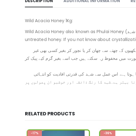
DESCRIPTION
ADDITIONAL INFORMATION
RE
Wild Acacia Honey 1Kg:
Wild Acacia Honey also known as Phulai Honey (پھلائی کا شہد). Its best honey consider all over the world. We are offering only Raw honey, mean unheated unprocessed
untreated honey. If you not know about crystallizat
یوں کے چھتے سے چھان کر یا نچور کر بغیر کسی بھی غیر
ورت میں محفوظ رہ سکتے ہیں جب اسے بغیر گرم کیے پیک کر
ا ہوتا ہے، اس عمل سے شہد کی قدرتی افادیت کو انتہائی
ہد جم جائے تو اسی طرح استعمال کرنا بہتر ہے۔شہد کا رنگ ذائقہ اور خوشبو ان پھولوں پر
RELATED PRODUCTS
-36%
-24%